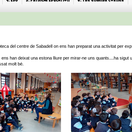
4. ESO
5. Physical Education
6. The english corner
ioteca del centre de Sabadell on ens han preparat una activitat per ex
ens han deixat una estona lliure per mirar-ne uns quants....ha sigut 
sat molt bé.