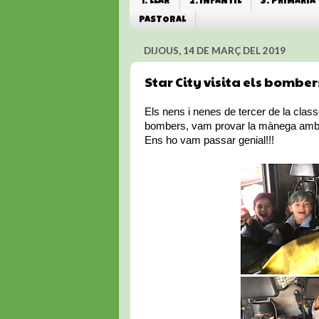
1. LLAR
2. INFANTIL
3. PRIMÀRIA
PASTORAL
DIJOUS, 14 DE MARÇ DEL 2019
Star City visita els bombers
Els nens i nenes de tercer de la clas
bombers, vam provar la mànega amb es
Ens ho vam passar genial!!!