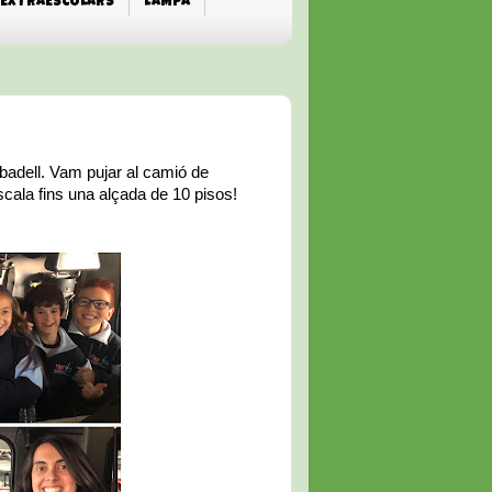
EXTRAESCOLARS
L'AMPA
abadell. Vam pujar al camió de
ala fins una alçada de 10 pisos!