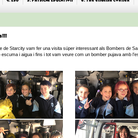
4. ESO
5. Physical Education
6. The english corner
!!!
se de Starcity vam fer una visita súper interessant als Bombers de S
cuma i aigua i fins i tot vam veure com un bomber pujava amb l’esc