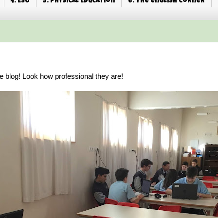
4. ESO
5. Physical Education
6. The english corner
he blog! Look how professional they are!