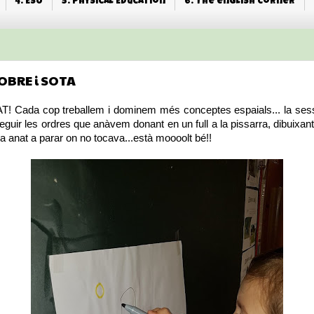
4. ESO
5. Physical Education
6. The english corner
SOBRE i SOTA
! Cada cop treballem i dominem més conceptes espaials... la sessió
seguir les ordres que anàvem donant en un full a la pissarra, dibuixant 
a anat a parar on no tocava...està moooolt bé!!