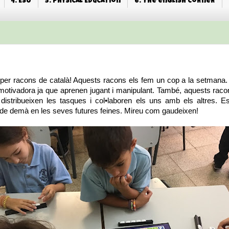
4. ESO
5. Physical Education
6. The english corner
per racons de català! Aquests racons els fem un cop a la setmana. A
otivadora ja que aprenen jugant i manipulant. També, aquests racon
 distribueixen les tasques i col•laboren els uns amb els altres. 
 de demà en les seves futures feines. Mireu com gaudeixen!