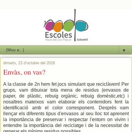
▼
dimarts, 23 d’octubre del 2018
Envàs, on vas?
A la classe de 2n hem fet jocs simulant que reciclàvem! Per
grups, vam dibuixar tota mena de residus (envasos de
paper, de plàstic, rebuig orgànic, rebuig domèstic,etc) i
nosaltres mateixos vam elaborar els contenidors fent la
identificació amb el color corresponent. Després vam
llençar els diferents tipus d'envasos al seu lloc tot aprenent
la importància de preservar i respectar l'entorn on vivim i
entendre la importància del reciclatge i de la necessitat de
generar els mínims residus possibles.