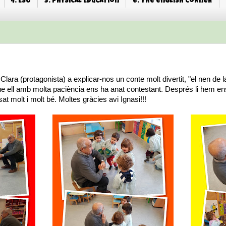
4. ESO
5. Physical Education
6. The english corner
Clara (protagonista) a explicar-nos un conte molt divertit, "el nen de l
ue ell amb molta paciència ens ha anat contestant. Després li hem ense
 molt i molt bé. Moltes gràcies avi Ignasi!!!