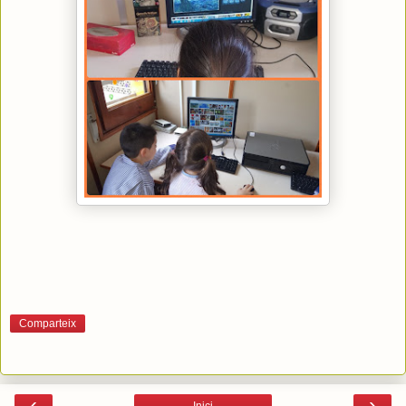
Comparteix
‹
›