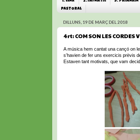
1. LLAR
2. INFANTIL
3. PRIMÀRIA
PASTORAL
DILLUNS, 19 DE MARÇ DEL 2018
4rt: COM SON LES CORDES 
A música hem cantat una cançó on les
s'havien de fer uns exercicis prèvis 
Estaven tant motivats, que vam decidi