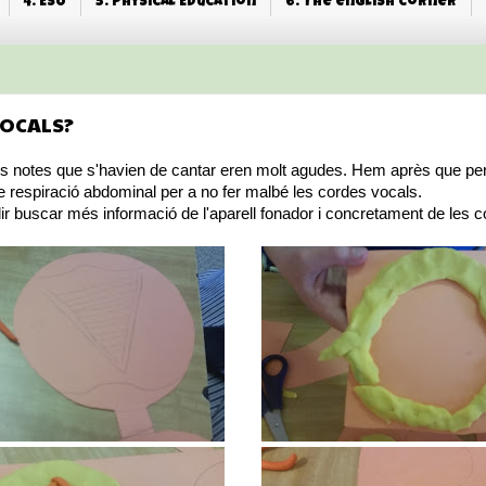
4. ESO
5. Physical Education
6. The english corner
VOCALS?
 notes que s'havien de cantar eren molt agudes. Hem après que per 
de respiració abdominal per a no fer malbé les cordes vocals.
r buscar més informació de l'aparell fonador i concretament de les c