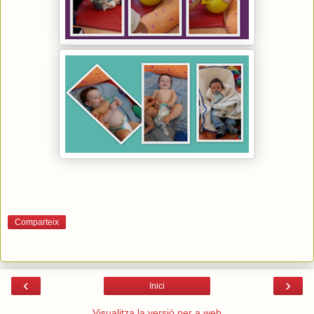
Comparteix
‹
›
Inici
Visualitza la versió per a web