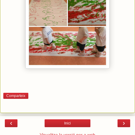
Comparteix
‹
›
Inici
Visualitza la versió per a web