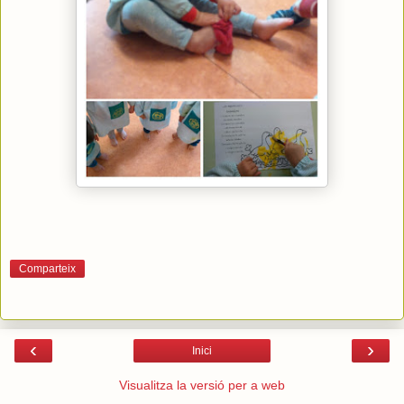
Comparteix
‹
›
Inici
Visualitza la versió per a web