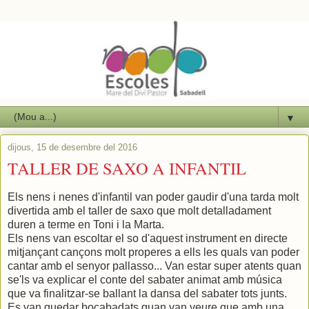
▼
dijous, 15 de desembre del 2016
TALLER DE SAXO A INFANTIL
Els nens i nenes d'infantil van poder gaudir d'una tarda molt
divertida amb el taller de saxo que molt detalladament
duren a terme en Toni i la Marta.
Els nens van escoltar el so d'aquest instrument en directe
mitjançant cançons molt properes a ells les quals van poder
cantar amb el senyor pallasso... Van estar super atents quan
se'ls va explicar el conte del sabater animat amb música
que va finalitzar-se ballant la dansa del sabater tots junts.
Es van quedar bocabadats quan van veure que amb una