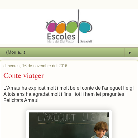
▼
dimecres, 16 de novembre del 2016
Conte viatger
L'Arnau ha explicat molt i molt bé el conte de l'aneguet lleig!
A tots ens ha agradat molt i fins i tot li hem fet preguntes !
Felicitats Arnau!