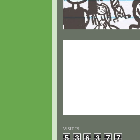
VISITES
5
3
6
3
7
7