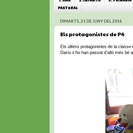
1. LLAR
2. INFANTIL
3. PRIMÀRIA
PASTORAL
DIMARTS, 21 DE JUNY DEL 2016
Els protagonistes de P4
Els últims protagonistes de la class
Darío s'ho han passat d'allò més bé a