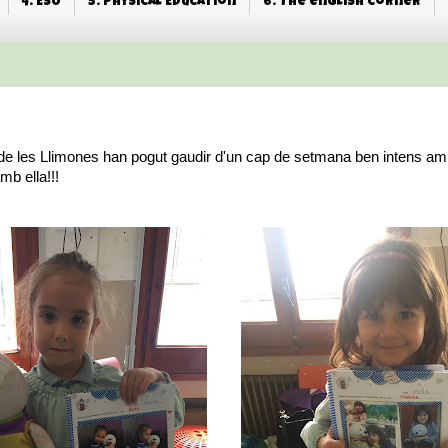
4. ESO
5. Physical Education
6. The english corner
e de les Llimones han pogut gaudir d'un cap de setmana ben intens am
mb ella!!!