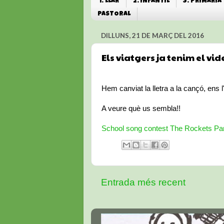
1. LLAR
2. INFANTIL
3. PRIMÀRIA
PASTORAL
DILLUNS, 21 DE MARÇ DEL 2016
Els viatgers ja tenim el vid
Hem canviat la lletra a la cançó, ens l'
A veure què us sembla!!
School song contest The Rockets Pa
Entrada més recent