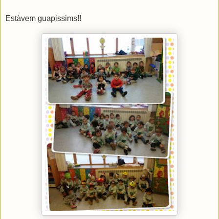
Estàvem guapissims!!